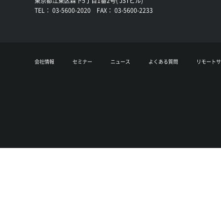
東京都江東区森下5丁目1番2号( JSTビル)
TEL： 03-5600-2020 FAX： 03-5600-2233
会社情報
セミナー
ニュース
よくある質問
リモートサ