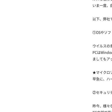
いま一度、
以下、弊社
①OSやソ
ウイルスの
PCはWind
ましてもア
★マイクロ
早急に、ハ
②セキュリ
昨今、様々