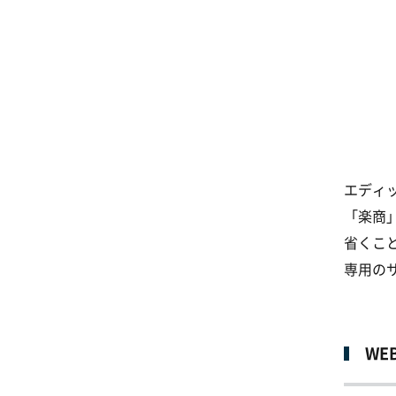
エディッ
「楽商
省くこ
専用の
WE