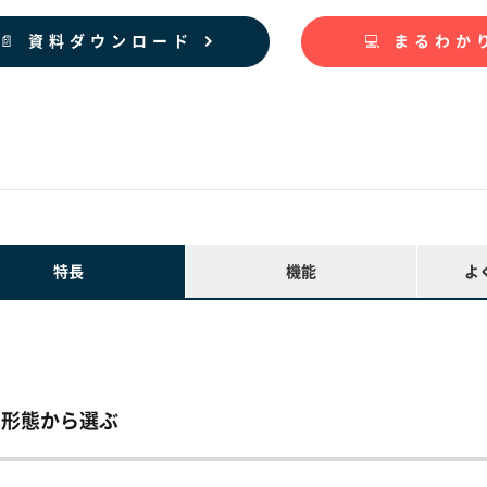
📄 資料ダウンロード
💻 まるわ
特長
機能
よ
用形態から選ぶ