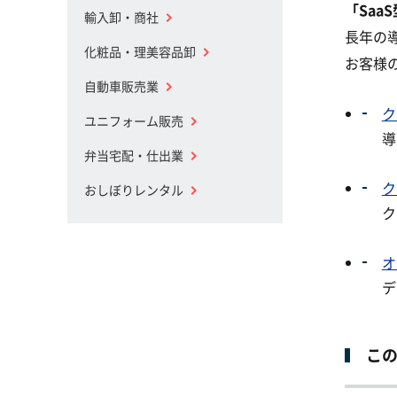
「Sa
輸入卸・商社
長年の
化粧品・理美容品卸
お客様
自動車販売業
ク
ユニフォーム販売
導
弁当宅配・仕出業
ク
おしぼりレンタル
ク
オ
デ
こ