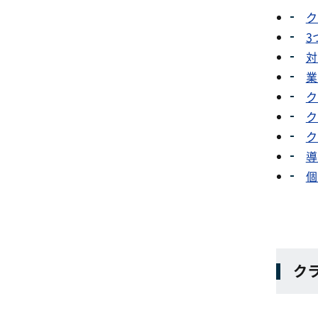
ク
3
対
業
ク
ク
ク
導
個
ク