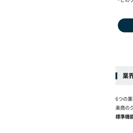
業
6つの
楽商の
標準機