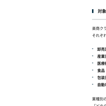
対
楽商ク
それぞ
卸売
産業
医療
食品
包装
自動
業種別
「どの