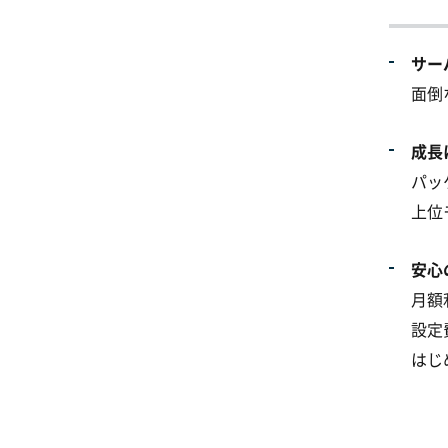
サー
面倒
成長
パッ
上位
安心
月額
設定
はじ