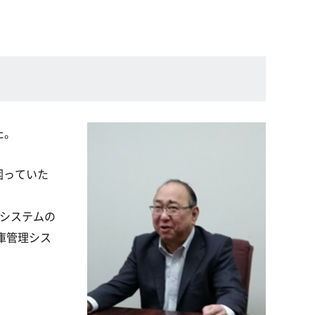
た。
困っていた
、
のシステムの
庫管理シス