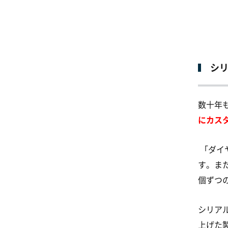
シ
数十年
にカス
「ダイ
す。ま
個ずつ
シリア
上げた