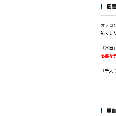
履
オフコ
雑でし
「楽商
必要な
「新人
■自