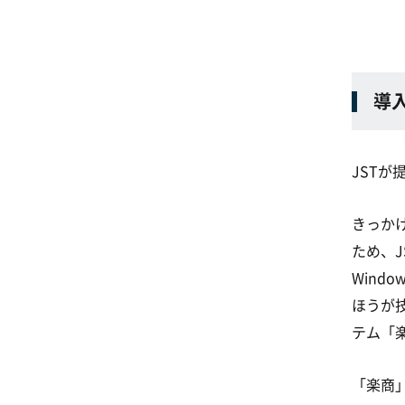
導
JSTが
きっか
ため、
Wind
ほうが
テム「
「楽商