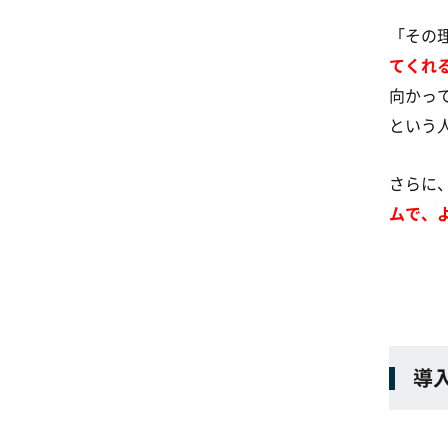
「その
てくれ
向かっ
という
さらに
ムで、
導