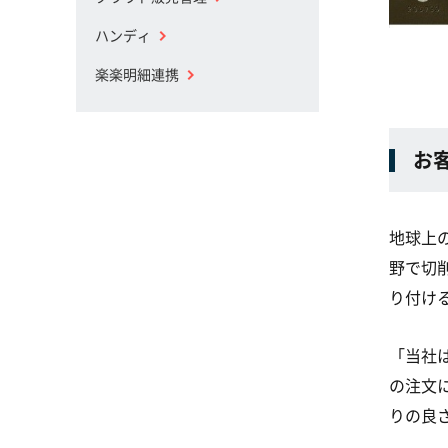
ハンディ
楽楽明細連携
お
地球上
野で切
り付け
「当社
の注文
りの良