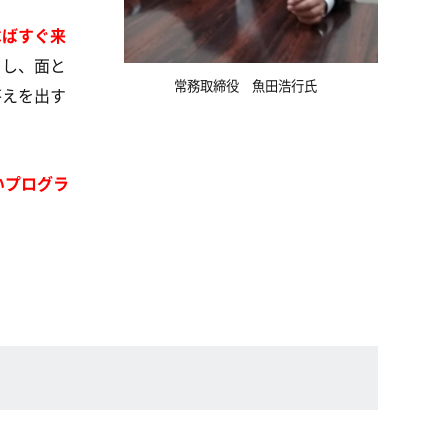
べばすぐ来
さし、面と
常務取締役 魚田浩行氏
答えを出す
いプログラ