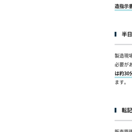
造指示
半日
製造現
必要が
は約3
ます。
転
販売管