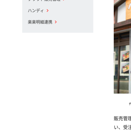
ハンディ
楽楽明細連携
販売管
い、受