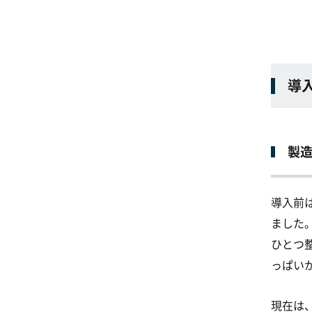
導
製
導入前
ました
ひとつ
っぱい
現在は