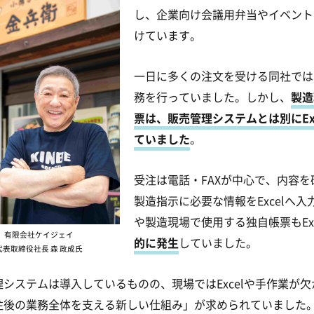
し、企業向け会議用弁当やイベント
けています。
一日に多くの注文を受ける同社では
務を行っていました。しかし、
製造
票は、販売管理システムとは別にEx
ていました
。
受注は電話・FAXが中心で、内容
製造指示に必要な情報をExcelへ
や製造現場で使用する独自帳票もEx
有限会社ケイジェイ
的に発生
していました。
代表取締役社長 森 政成氏
理システムは導入しているものの、現場ではExcelや手作業が
注後の業務全体を支える新しい仕組み」が求められていました