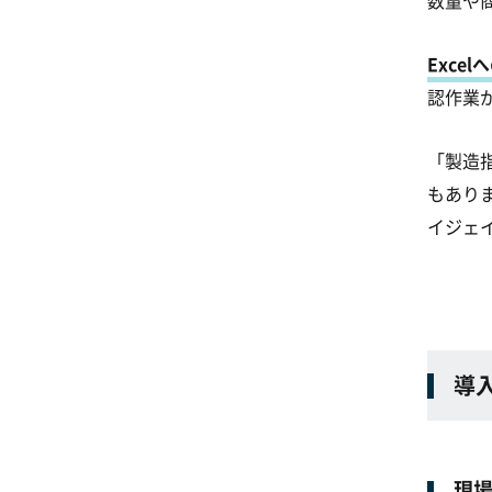
数量や
Exc
認作業
「製造
もあり
イジェ
導
現