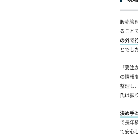
販売管
ること
の外で
とでし
「受注
の情報
整理し
氏は振
決め手
で長年
て安心