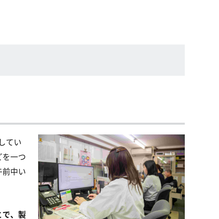
してい
どを一つ
午前中い
とで、製