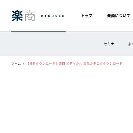
トップ
楽商について
セミナー
よ
ホーム
【資料ダウンロード】楽商 メディカル 製品カタログダウンロード