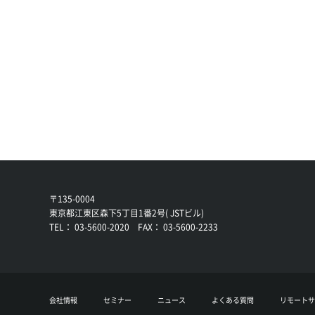
〒135-0004
東京都江東区森下5丁目1番2号( JSTビル)
TEL： 03-5600-2020 FAX： 03-5600-2233
会社情報
セミナー
ニュース
よくある質問
リモートサ