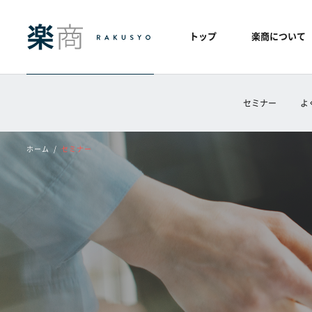
トップ
楽商について
セミナー
よ
ホーム
セミナー