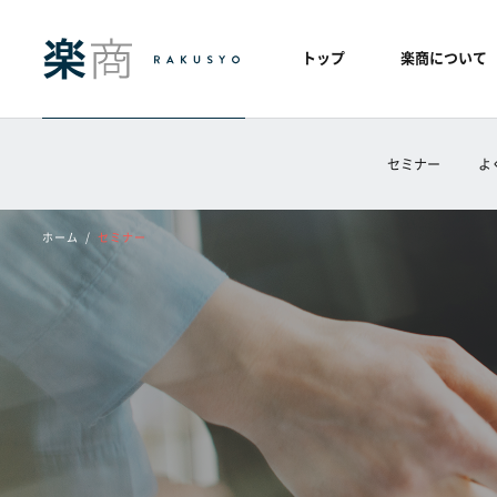
トップ
楽商について
セミナー
よ
ホーム
セミナー